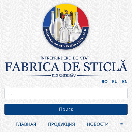
Skip
to
content
RO
RU
EN
ГЛАВНАЯ
ПРОДУКЦИЯ
НОВОСТИ
≡