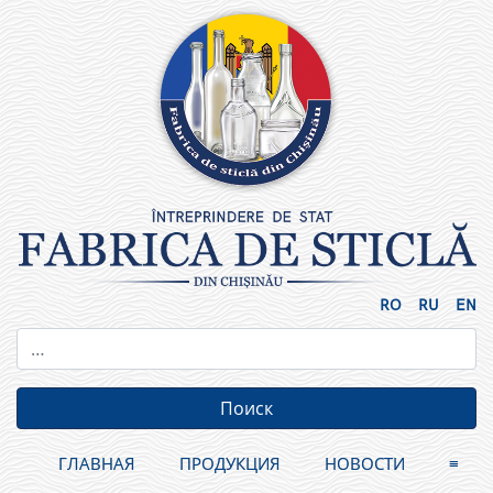
Skip
to
content
RO
RU
EN
ГЛАВНАЯ
ПРОДУКЦИЯ
НОВОСТИ
≡