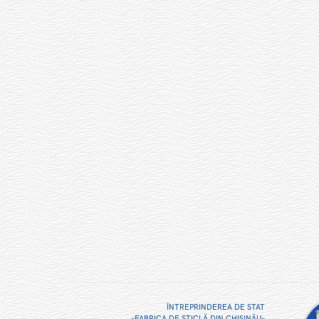
ÎNTREPRINDEREA DE STAT
«FABRICA DE STICLĂ DIN CHIŞINĂU»