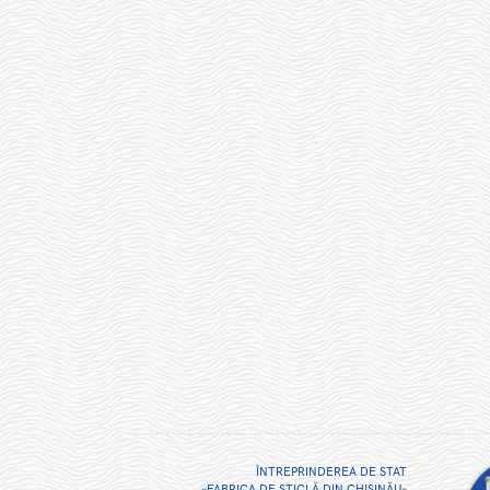
ÎNTREPRINDEREA DE STAT
«FABRICA DE STICLĂ DIN CHIŞINĂU»