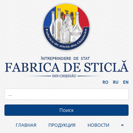
Skip
to
content
RO
RU
EN
ГЛАВНАЯ
ПРОДУКЦИЯ
НОВОСТИ
≡