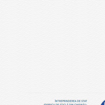
ÎNTREPRINDEREA DE STAT
«FABRICA DE STICLĂ DIN CHIŞINĂU»