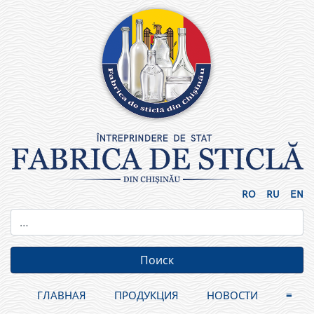
Skip
to
content
RO
RU
EN
ГЛАВНАЯ
ПРОДУКЦИЯ
НОВОСТИ
≡