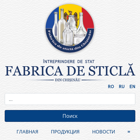
Skip
to
content
RO
RU
EN
ГЛАВНАЯ
ПРОДУКЦИЯ
НОВОСТИ
≡