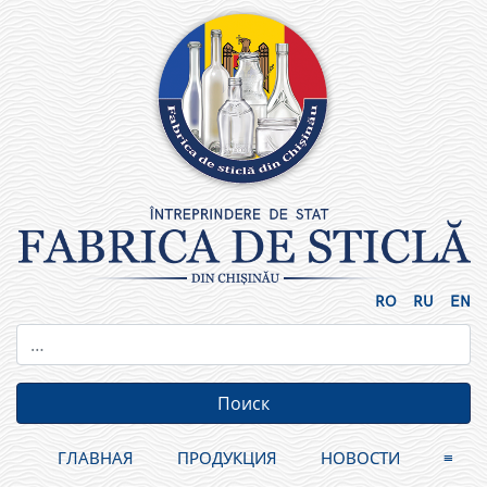
Skip
to
content
RO
RU
EN
ГЛАВНАЯ
ПРОДУКЦИЯ
НОВОСТИ
≡