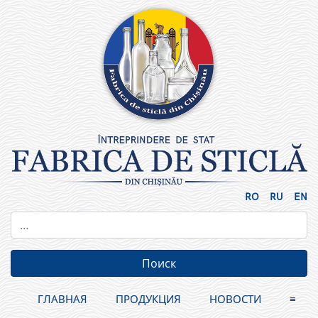
Skip
to
content
RO
RU
EN
ГЛАВНАЯ
ПРОДУКЦИЯ
НОВОСТИ
≡