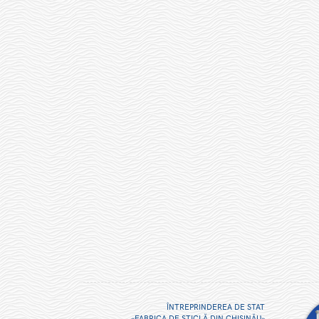
ÎNTREPRINDEREA DE STAT
«FABRICA DE STICLĂ DIN CHIŞINĂU»