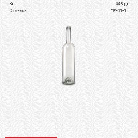
Вес
445 gr
Отделка
"P-41-1"