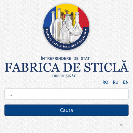
Skip
to
content
RO
RU
EN
≡