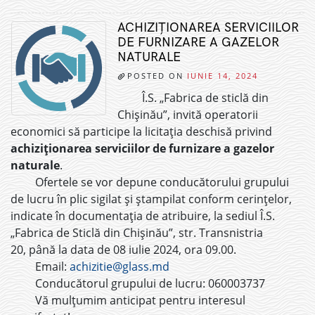
ACHIZIȚIONAREA SERVICIILOR
DE FURNIZARE A GAZELOR
NATURALE
POSTED ON
IUNIE 14, 2024
Î.S. „Fabrica de sticlă din
Chișinău”, invită operatorii
economici să participe la licitația deschisă privind
achiziționarea serviciilor de furnizare a gazelor
naturale
.
Ofertele se vor depune conducătorului grupului
de lucru în plic sigilat și ștampilat conform cerințelor,
indicate în documentația de atribuire, la sediul Î.S.
„Fabrica de Sticlă din Chișinău”, str. Transnistria
20, până la data de 08 iulie 2024, ora 09.00.
Email:
achizitie@glass.md
Conducătorul grupului de lucru: 060003737
Vă mulțumim anticipat pentru interesul